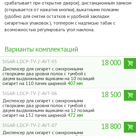
срабатывает при открытие дверок), дистанционным замком
(открывается от нажатия кнопки), выкатными полками
(удобно для снятия остатков и удобной закладки
сигаретных упаковок ), топпером с надписью табак с
возможностью регулировать угол наклона.
Варианты комплектаций
18 000
SIGAR-LDCP-TV-2-AVT-05
Диспенсер для сигарет с синхронными
створками два уровня полок с тумбой с
двумя выдвижными ящиками на 10 позиций
сигарет на 110 пачек шириной
407 мм
18 500
SIGAR-LDCP-TV-2-AVT-06
Диспенсер для сигарет с синхронными
створками два уровня полок с тумбой с
двумя выдвижными ящиками на 12 позиций
сигарет на 132 пачек шириной
472 мм
18 800
SIGAR-LDCP-TV-2-AVT-07
Dispensers
Диспенсер для сигарет с синхронными