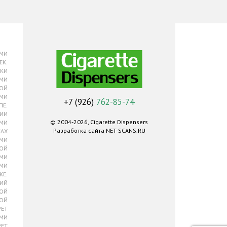
АМИ
ЕК.
ЙКИ
АМИ
МОЙ
АМИ
+7 (926)
762-85-74
ПЕ.
ЦИИ
© 2004-2026,
Cigarette Dispensers
АМИ
Разработка сайта
NET-SCANS.RU
КАХ
АМИ
КОЙ
АМИ
АМИ
КЕ.
ЛИЙ
КОЙ
КОЙ
РЕТ
АМИ
РЕТ