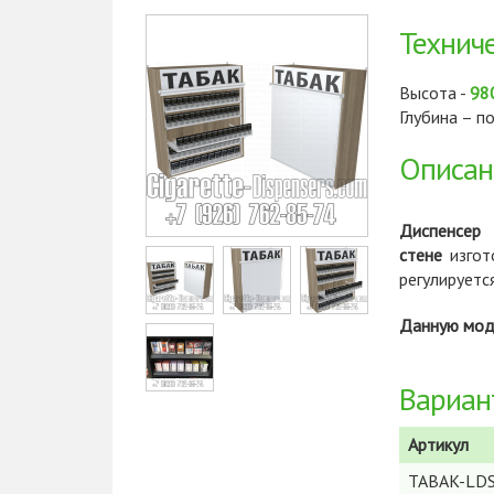
Технич
Высота -
98
Глубина – п
Описан
Диспенсер
стене
изгот
регулируетс
Cigarette Dispensers
Данную мод
Вариан
Артикул
TABAK-LD