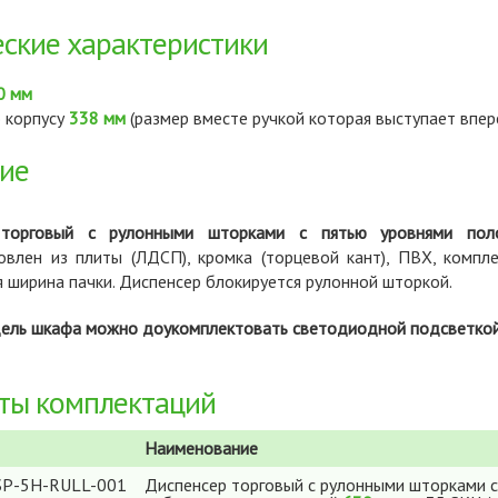
еские характеристики
0 мм
о корпусу
338 мм
(размер вместе ручкой которая выступает впе
ие
 торговый с рулонными шторками с пятью уровнями пол
овлен из плиты (ЛДСП), кромка (торцевой кант), ПВХ, комп
я ширина пачки. Диспенсер блокируется рулонной шторкой.
ель шкафа можно доукомплектовать светодиодной подсветкой
ты комплектаций
Наименование
SP-5H-RULL-001
Диспенсер торговый с рулонными шторками с