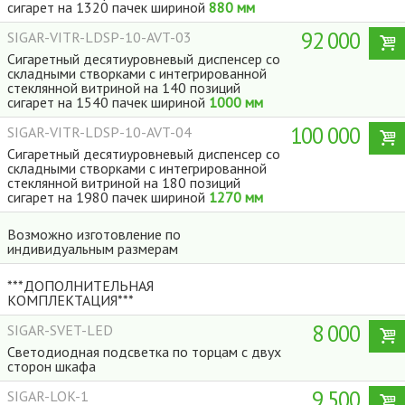
сигарет на 1320 пачек шириной
880 мм
92 000
SIGAR-VITR-LDSP-10-AVT-03
Сигаретный десятиуровневый диспенсер со
складными створками с интегрированной
стеклянной витриной на 140 позиций
сигарет на 1540 пачек шириной
1000 мм
100 000
SIGAR-VITR-LDSP-10-AVT-04
Сигаретный десятиуровневый диспенсер со
складными створками с интегрированной
стеклянной витриной на 180 позиций
сигарет на 1980 пачек шириной
1270 мм
Возможно изготовление по
индивидуальным размерам
***ДОПОЛНИТЕЛЬНАЯ
КОМПЛЕКТАЦИЯ***
8 000
SIGAR-SVET-LED
Светодиодная подсветка по торцам с двух
сторон шкафа
Dispensers
9 500
SIGAR-LOK-1